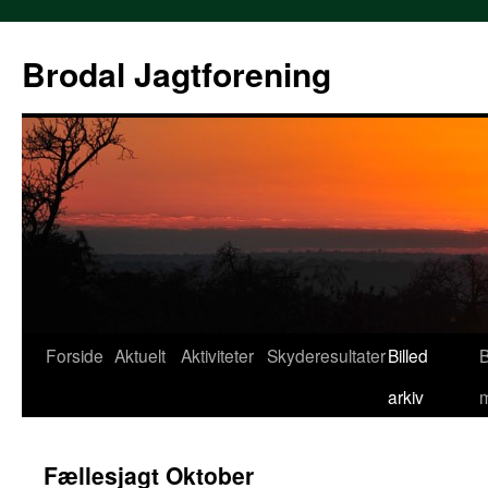
Hop
til
Brodal Jagtforening
indhold
Forside
Aktuelt
Aktiviteter
Skyderesultater
Billed
B
arkiv
Fællesjagt Oktober