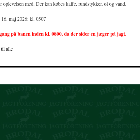
er oplevelsen med. Der kan købes kaffe, rundstykker, øl og vand.
 16. maj 2026: kl. 0507
ang på banen inden kl. 0800, da der sider en jæger på jagt.
il alle