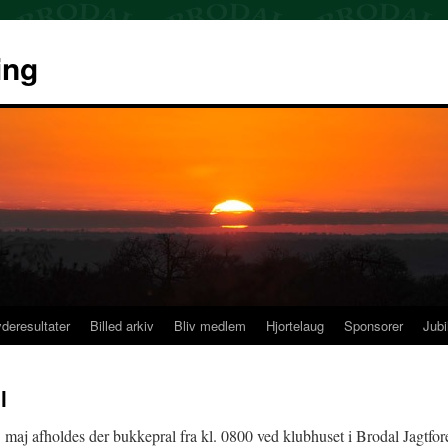
ing
deresultater
Billed arkiv
Bliv medlem
Hjortelaug
Sponsorer
Jubi
l
maj afholdes der bukkepral fra kl. 0800 ved klubhuset i Brodal Jagtfor