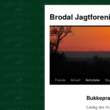
Hop
til
Brodal Jagtforen
indhold
Forside
Aktuelt
Aktiviteter
Sky
Bukkepra
Lørdag den 16. 