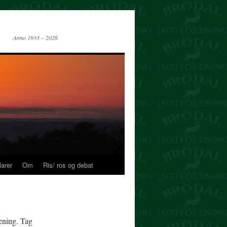
Anno 1933 – 2026
larer
Om
Ris/ ros og debat
ening. Tag