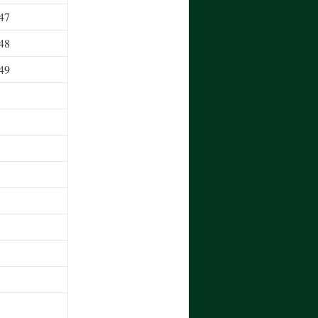
47
48
49