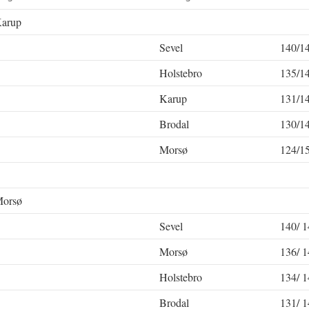
Karup
Sevel
140/1
Holstebro
135/1
Karup
131/1
Brodal
130/1
Morsø
124/1
Morsø
Sevel
140/ 1
Morsø
136/ 1
Holstebro
134/ 1
Brodal
131/ 1