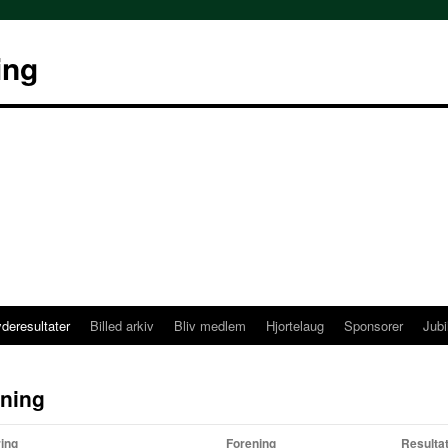
ing
deresultater
Billed arkiv
Bliv medlem
Hjortelaug
Sponsorer
Jubi
ning
ring
Forening
Resulta