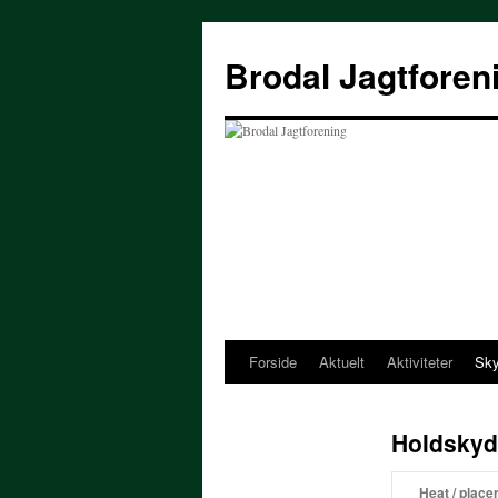
Hop
til
Brodal Jagtforen
indhold
Forside
Aktuelt
Aktiviteter
Sky
Holdskyd
Heat / place