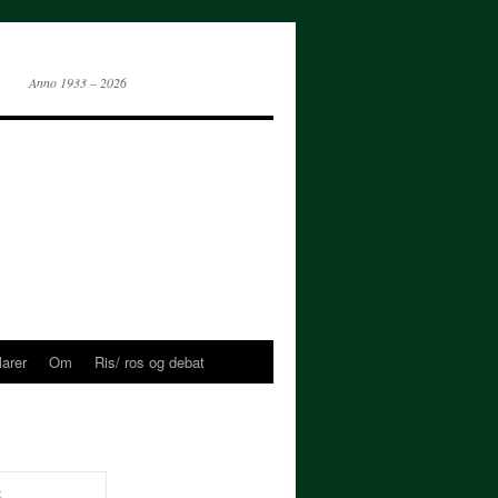
Anno 1933 – 2026
larer
Om
Ris/ ros og debat
t